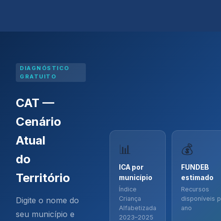
DIAGNÓSTICO
GRATUITO
CAT —
Cenário
Atual
📊
💰
do
ICA por
FUNDEB
Território
município
estimado
Índice
Recursos
Criança
disponíveis 
Digite o nome do
Alfabetizada
ano
seu município e
2023–2025