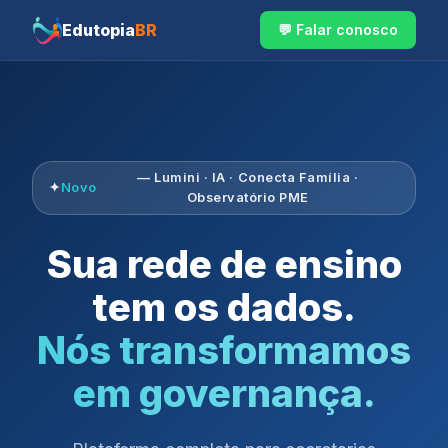
Edutopia
BR
💬 Falar conosco
— Lumini · IA · Conecta Família ·
✦
Novo
Observatório PME
Sua rede de ensino
tem os dados.
Nós transformamos
em governança.