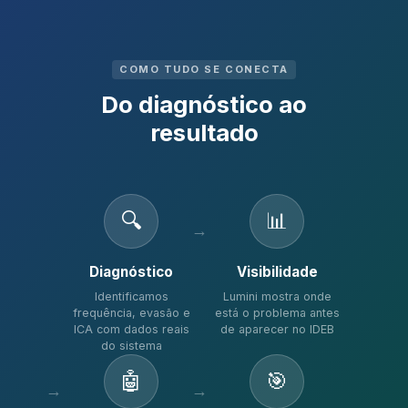
COMO TUDO SE CONECTA
Do diagnóstico ao
resultado
🔍
📊
Diagnóstico
Visibilidade
Identificamos
Lumini mostra onde
frequência, evasão e
está o problema antes
ICA com dados reais
de aparecer no IDEB
do sistema
🤖
🎯