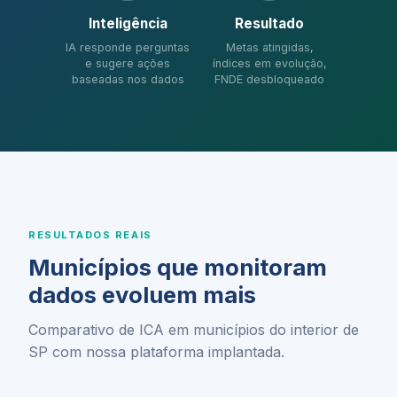
Inteligência
Resultado
IA responde perguntas
Metas atingidas,
e sugere ações
índices em evolução,
baseadas nos dados
FNDE desbloqueado
RESULTADOS REAIS
Municípios que monitoram
dados evoluem mais
Comparativo de ICA em municípios do interior de
SP com nossa plataforma implantada.